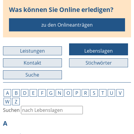
Was können Sie Online erledigen?
zu den Onlineanträgen
Leistungen
Lebenslagen
Kontakt
Stichwörter
Suche
A
B
D
E
F
G
N
O
P
R
S
T
U
V
W
Z
Suchen
A