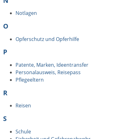
N
Notlagen
O
Opferschutz und Opferhilfe
P
Patente, Marken, Ideentransfer
Personalausweis, Reisepass
Pflegeeltern
R
Reisen
S
Schule
Sicherheit und Gefahrenabwehr