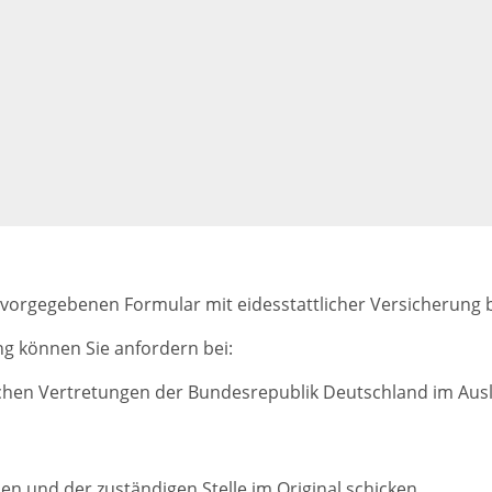
m vorgegebenen Formular mit eidesstattlicher Versicherung
ng können Sie anfordern bei:
chen Vertretungen der Bundesrepublik Deutschland im Aus
n und der zuständigen Stelle im Original schicken.