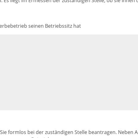
Es liegt im Ermessen der zuständigen Stelle, ob sie Ihnen d
rbebetrieb seinen Betriebssitz hat
e formlos bei der zuständigen Stelle beantragen. Neben An