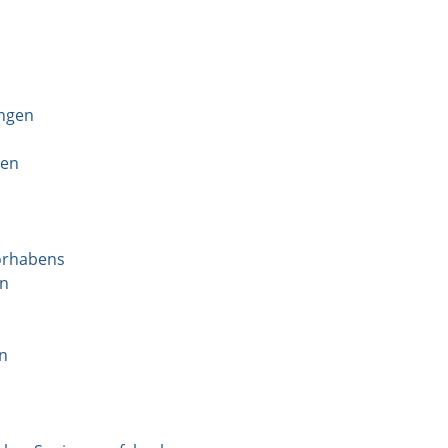
ungen
ren
orhabens
en
n