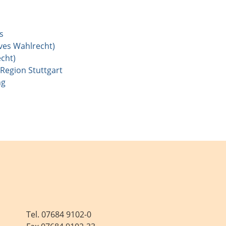
s
ves Wahlrecht)
cht)
Region Stuttgart
ng
Tel.
07684 9102-0