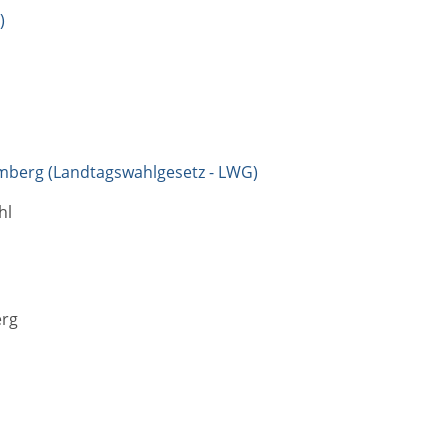
)
mberg (Landtagswahlgesetz - LWG)
hl
erg